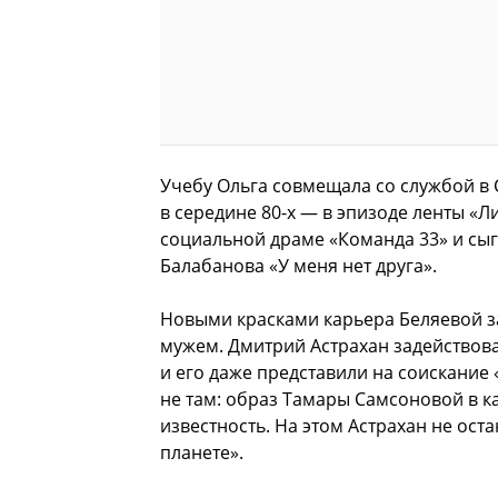
Учебу Ольга совмещала со службой в 
в середине 80-х — в эпизоде ленты «Л
социальной драме «Команда 33» и сы
Балабанова «У меня нет друга».
Новыми красками карьера Беляевой заи
мужем. Дмитрий Астрахан задействовал
и его даже представили на соискание
не там: образ Тамары Самсоновой в к
известность. На этом Астрахан не ост
планете».