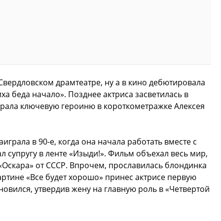
Свердловском драмтеатре, ну а в кино дебютировала
иха беда начало». Позднее актриса засветилась в
грала ключевую героиню в короткометражке Алексея
грала в 90-е, когда она начала работать вместе с
 супругу в ленте «Изыди!». Фильм объехал весь мир,
 «Оскара» от СССР. Впрочем, прославилась блондинка
артине «Все будет хорошо» принес актрисе первую
ановился, утвердив жену на главную роль в «Четвертой