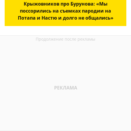
Крыжовников про Бурунова: «Мы
поссорились на съемках пародии на
Потапа и Настю и долго не общались»