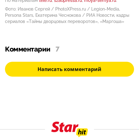
По материалам
tele.ru
,
szaopressa.ru
,
moya-semya.ru
.
Фото: Иванов Сергей / PhotoXPress.ru / Legion-Media,
Persona Stars, Екатерина Чеснокова / РИА Новости, кадры
сериалов «Тайны дворцовых переворотов», «Маргоша»
Комментарии
7
Написать комментарий