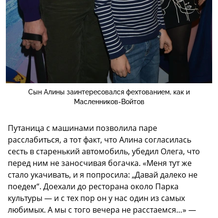
Сын Алины заинтересовался фехтованием, как и
Масленников-Войтов
Путаница с машинами позволила паре
расслабиться, а тот факт, что Алина согласилась
сесть в старенький автомобиль, убедил Олега, что
перед ним не заносчивая богачка. «Меня тут же
стало укачивать, и я попросила: „Давай далеко не
по­едем“. Доехали до ресторана около Парка
культуры — и с тех пор он у нас один из самых
любимых. А мы с того вечера не расстаемся…» —