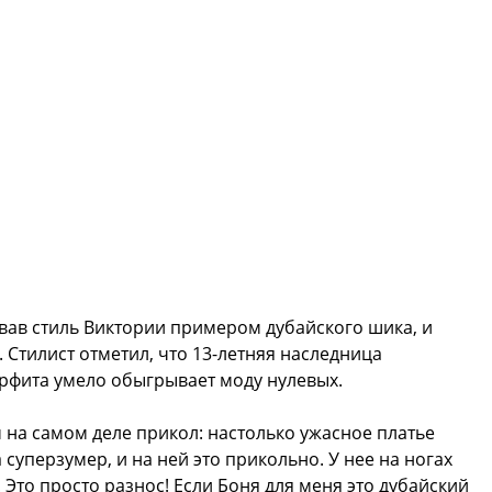
вав стиль Виктории примером дубайского шика, и
 Стилист отметил, что 13-летняя наследница
рфита умело обыгрывает моду нулевых.
 на самом деле прикол: настолько ужасное платье
 суперзумер, и на ней это прикольно. У нее на ногах
! Это просто разнос! Если Боня для меня это дубайский