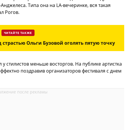
-Анджелеса. Типа она на LA-вечеринке, вся такая
ал Рогов.
ЧИТАЙТЕ ТАКЖЕ
 страстью Ольги Бузовой оголять пятую точку
 у стилистов меньше восторгов. На публике артистка
эффектно поздравив организаторов фестиваля с днем