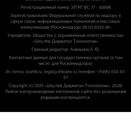
Регистрационный номер ЭЛ № ФС 77 - 83698
Зарегистрировано Федеральной службой по надзору в
сфере связи, информационных технологий и массовых,
коммуникаций (Роскомнадзор) 26.07.2022 18+
Учредитель: Общество с ограниченной ответственностью
«Шкулёв Диджитал Технологии»
Главный редактор: Ананьина А. Ю.
Контактные данные для государственных органов (в том
числе, для Роскомнадзора):
Эл. почта: starhit.ru_legal@shkulev.ru телефон: +7(495) 633-57-
57
Copyright (с) ООО «Шкулёв Диджитал Технологии», 2026.
Любое воспроизведение материалов сайта без разрешения
редакции воспрещается.