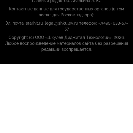
Главный редактор: Ананьина А. Ю.
Контактные данные для государственных органов (в том
числе, для Роскомнадзора):
Эл. почта: starhit.ru_legal@shkulev.ru телефон: +7(495) 633-57-
57
Copyright (с) ООО «Шкулёв Диджитал Технологии», 2026.
Любое воспроизведение материалов сайта без разрешения
редакции воспрещается.