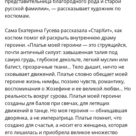
представительница благородного рода и старой
русской фамилии», — рассказывает художник по
костюмам.
Сама Екатерина Гусева рассказала «СтарХит», как
костюм помог ей раскрыть внутреннюю драму
героини. «Платье моей героини — это струящийся,
почти античный силуэт: завышенная талия под
самую грудь, глубокое декольте, легкий муслин или
батист, прозрачные ткани… Тело дышит, ничто не
сковывает движений. Платье словно обещает моей
героине жизнь нимфы, поэзию чувств, романтику,
воспоминания о Жозефине и ее великой любви… Но
реальность вокруг сурова. Платья моей героини
созданы для балов при свечах, для летящих
движений в танце. Но моя героиня — обнищавшая
дворянка, а не императрица. Платье помнит, что
создано для счастья, а носит его женщина, которая
его лишилась и приобрела великое множество