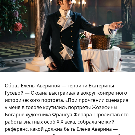
Образ Елены Авериной — героини Екатерины
Гусевой — Оксана выстраивала вокруг конкретного
исторического портрета. «При прочтении сценария
у меня в голове крутились портреты Жозефины
Богарне художника Франсуа Жерара. Пролистав его
работы знатных особ XIX века, собрала четкий
референс, какой должна быть Елена Аверина —