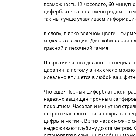
возможность 12-часового, 60-минутно
циферблате расположено рядом с отмет
так мы лучше улавливаем информацию 
К слову, в ярко-зеленом цвете – фир
модель коллекции. Для любительниц д
красной и песочной гамме.
Покрытие часов сделано по специальн
царапин, а потому в них смело можно
идеально впишется в любой ваш фитн
Что еще? Черный циферблат с контра
надежно защищен прочным сапфиров
покрытием. Часовая и минутная стрелк
второго часового пояса покрыты спе
цифры и метки». В этих часах можно с
выдерживают глубину до ста метров. К
остановятся в самый неудобный моме