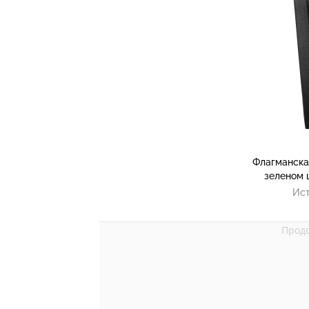
Флагманская
зеленом 
Ист