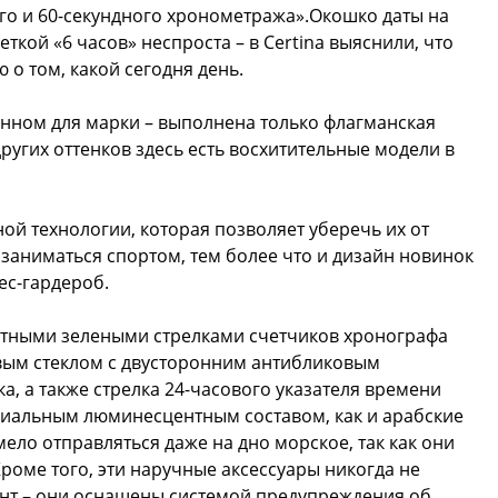
го и 60-секундного хронометража».Окошко даты на
кой «6 часов» неспроста – в Certina выяснили, что
о том, какой сегодня день.
менном для марки – выполнена только флагманская
ругих оттенков здесь есть восхитительные модели в
ой технологии, которая позволяет уберечь их от
 заниматься спортом, тем более что и дизайн новинок
ес-гардероб.
стными зелеными стрелками счетчиков хронографа
ым стеклом с двусторонним антибликовым
а, а также стрелка 24-часового указателя времени
циальным люминесцентным составом, как и арабские
мело отправляться даже на дно морское, так как они
роме того, эти наручные аксессуары никогда не
нт – они оснащены системой предупреждения об