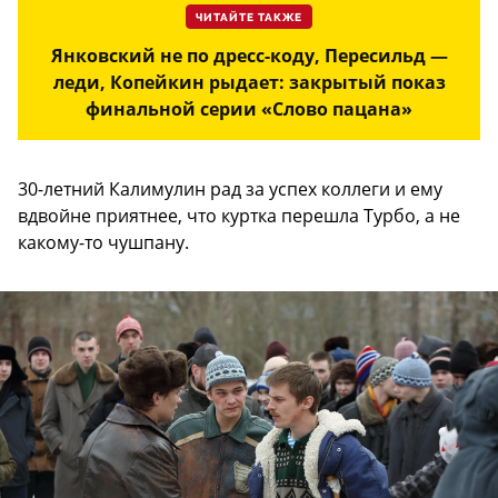
ЧИТАЙТЕ ТАКЖЕ
Янковский не по дресс-коду, Пересильд —
леди, Копейкин рыдает: закрытый показ
финальной серии «Слово пацана»
30-летний Калимулин рад за успех коллеги и ему
вдвойне приятнее, что куртка перешла Турбо, а не
какому-то чушпану.