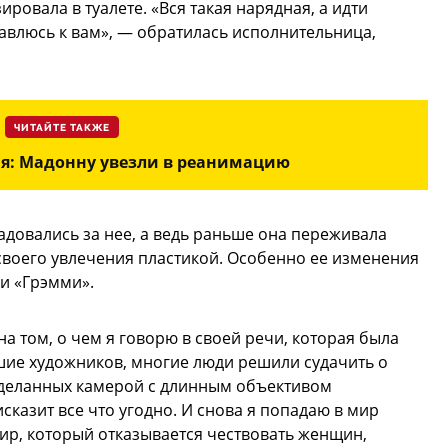
овала в туалете. «Вся такая нарядная, а идти
равлюсь к вам», — обратилась исполнительница,
ЧИТАЙТЕ ТАКЖЕ
я: Мадонну увезли в реанимацию
довались за нее, а ведь раньше она переживала
 своего увлечения пластикой. Особенно ее изменения
и «Грэмми».
на том, о чем я говорю в своей речи, которая была
шие художников, многие люди решили судачить о
сделанных камерой с длинным объективом
казит все что угодно. И снова я попадаю в мир
ир, который отказывается чествовать женщин,