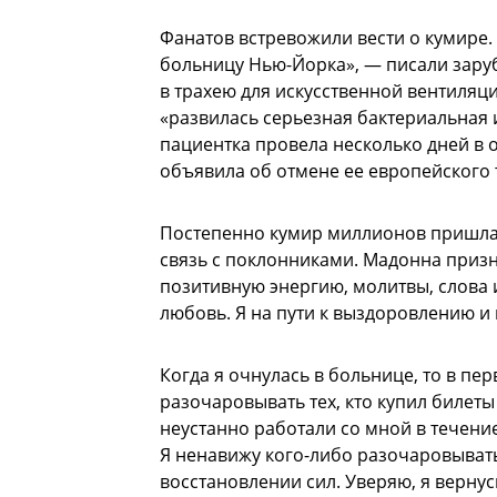
Фанатов встревожили вести о кумире.
больницу Нью-Йорка», — писали зару
в трахею для искусственной вентиляци
«развилась серьезная бактериальная и
пациентка провела несколько дней в
объявила об отмене ее европейского 
Постепенно кумир миллионов пришла 
связь с поклонниками. Мадонна призна
позитивную энергию, молитвы, слова 
любовь. Я на пути к выздоровлению и
Когда я очнулась в больнице, то в пер
разочаровывать тех, кто купил билеты
неустанно работали со мной в течени
Я ненавижу кого-либо разочаровывать
восстановлении сил. Уверяю, я вернусь