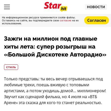
НОВОСТИ
На информационном ресурсе применяются cookie-файлы.
Согласен
Оставаясь на сайте, вы подтверждаете свое
согласие
на их
использование.
Зажги на миллион под главные
хиты лета: супер розыгрыш на
«Большой Дискотеке Авторадио»
СТИЛЬ
Только представь: ты весь вечер отрываешься под
любимые треки, поешь вживую с топовыми
артистами, а потом уходишь домой… миллионером!
Звучит как сценарий фильма, но 4 июля на «ВТБ
Арене» эта сказка для кого-то станет реальностью.