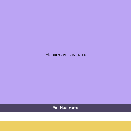
НЕ с деепричастиями пишется раздельно
Не желая слушать
Нажмите