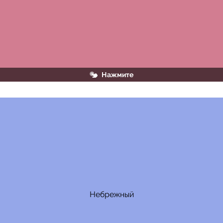
Нажмите
Это слово без НЕ не употребляется
Небрежный