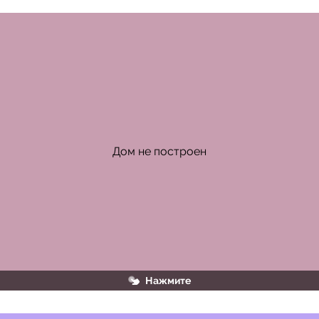
В этом примере причастие в краткой форме, а потому 
Дом не построен
НЕ пишется раздельно
Нажмите