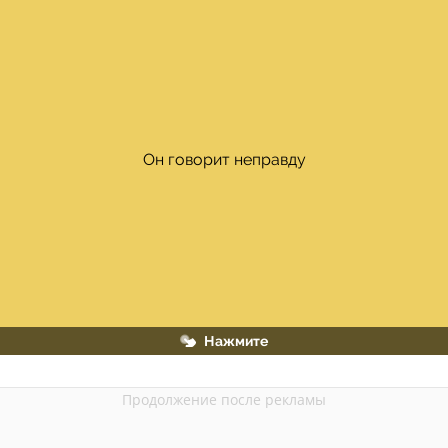
Если существительное можно заменить синонимом без 
Он говорит неправду
НЕ, то пишем слитно
Нажмите