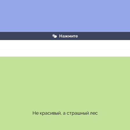
Нажмите
В этом примере есть противопоставление с союзом 
Не красивый, а страшный лес
«а»