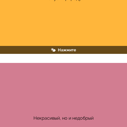
Нажмите
В примере нет союза «а», противопоставления тоже
Некрасивый, но и недобрый