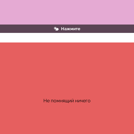
Нажмите
В словосочетании есть зависимое слово
Не помнящий ничего