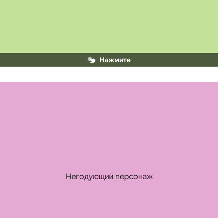
Нажмите
Слово без НЕ не употребляется
Негодующий персонаж