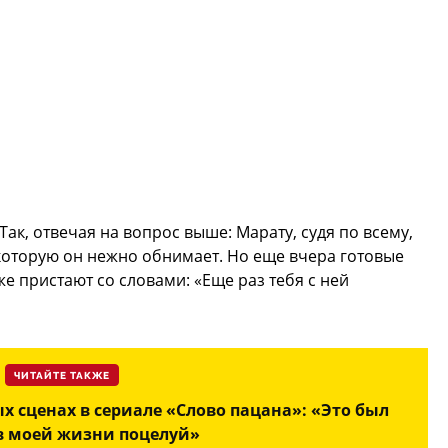
ак, отвечая на вопрос выше: Марату, судя по всему,
 которую он нежно обнимает. Но еще вчера готовые
же пристают со словами: «Еще раз тебя с ней
ЧИТАЙТЕ ТАКЖЕ
х сценах в сериале «Слово пацана»: «Это был
в моей жизни поцелуй»