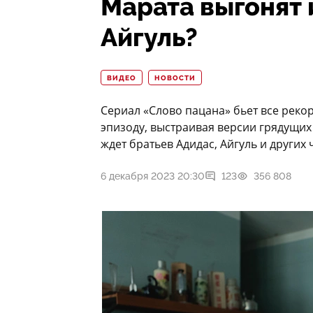
Марата выгонят 
Айгуль?
ВИДЕО
НОВОСТИ
Сериал «Слово пацана» бьет все реко
эпизоду, выстраивая версии грядущих
ждет братьев Адидас, Айгуль и других
6 декабря 2023 20:30
123
356 808