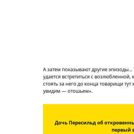
А затем показывают другие эпизоды… Т
удается встретиться с возлюбленной,
стоять за него до конца товарищи тут 
увидим — отошьем».
Дочь Пересильд об откровенны
первый 