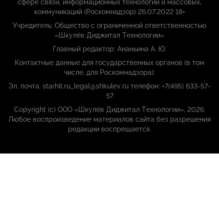
сфере связи, информационных технологий и массовых,
коммуникаций (Роскомнадзор) 26.07.2022 18+
Учредитель: Общество с ограниченной ответственностью
«Шкулёв Диджитал Технологии»
Главный редактор: Ананьина А. Ю.
Контактные данные для государственных органов (в том
числе, для Роскомнадзора):
Эл. почта: starhit.ru_legal@shkulev.ru телефон: +7(495) 633-57-
57
Copyright (с) ООО «Шкулёв Диджитал Технологии», 2026.
Любое воспроизведение материалов сайта без разрешения
редакции воспрещается.