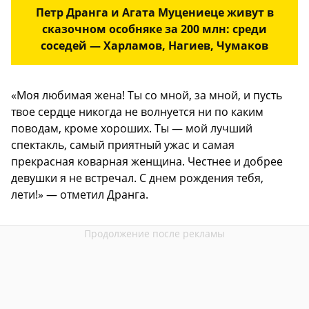
Петр Дранга и Агата Муцениеце живут в
сказочном особняке за 200 млн: среди
соседей — Харламов, Нагиев, Чумаков
«Моя любимая жена! Ты со мной, за мной, и пусть
твое сердце никогда не волнуется ни по каким
поводам, кроме хороших. Ты — мой лучший
спектакль, самый приятный ужас и самая
прекрасная коварная женщина. Честнее и добрее
девушки я не встречал. С днем рождения тебя,
лети!» — отметил Дранга.