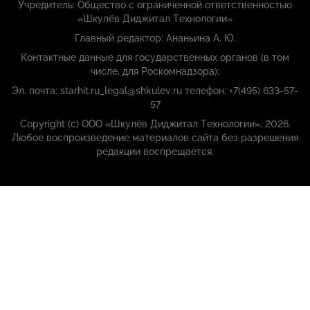
Учредитель: Общество с ограниченной ответственностью
«Шкулёв Диджитал Технологии»
Главный редактор: Ананьина А. Ю.
Контактные данные для государственных органов (в том
числе, для Роскомнадзора):
Эл. почта: starhit.ru_legal@shkulev.ru телефон: +7(495) 633-57-
57
Copyright (с) ООО «Шкулёв Диджитал Технологии», 2026.
Любое воспроизведение материалов сайта без разрешения
редакции воспрещается.