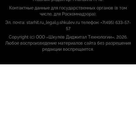
Контактные данные для государственных органов (в том
числе, для Роскомнадзора):
Эл. почта: starhit.ru_legal@shkulev.ru телефон: +7(495) 633-57-
57
Copyright (с) ООО «Шкулёв Диджитал Технологии», 2026.
Любое воспроизведение материалов сайта без разрешения
редакции воспрещается.