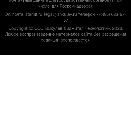
Контактные данные для государственных органов (в том
числе, для Роскомнадзора):
Эл. почта: starhit.ru_legal@shkulev.ru телефон: +7(495) 633-57-
57
Copyright (с) ООО «Шкулёв Диджитал Технологии», 2026.
Любое воспроизведение материалов сайта без разрешения
редакции воспрещается.