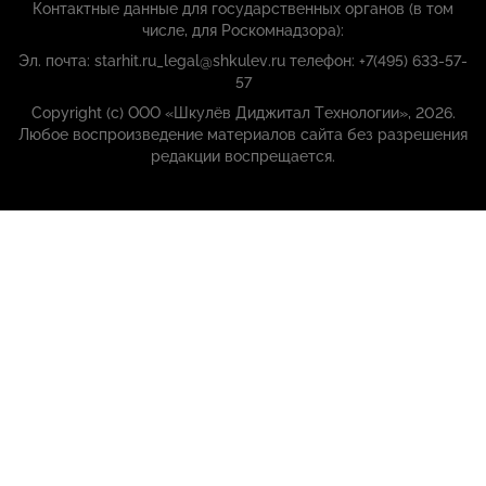
Контактные данные для государственных органов (в том
числе, для Роскомнадзора):
Эл. почта: starhit.ru_legal@shkulev.ru телефон: +7(495) 633-57-
57
Copyright (с) ООО «Шкулёв Диджитал Технологии», 2026.
Любое воспроизведение материалов сайта без разрешения
редакции воспрещается.