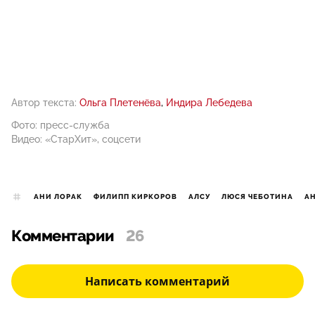
Автор текста:
Ольга Плетенёва
Индира Лебедева
Фото: пресс-служба
Видео: «СтарХит», соцсети
АНИ ЛОРАК
ФИЛИПП КИРКОРОВ
АЛСУ
ЛЮСЯ ЧЕБОТИНА
АН
Комментарии
26
Написать комментарий