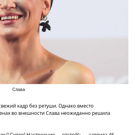
Слава
свежий кадр без ретуши. Однако вместо
енах во внешности Слава неожиданно решила
яжу? Супер! Настроение — отстой!» — заявила 46-