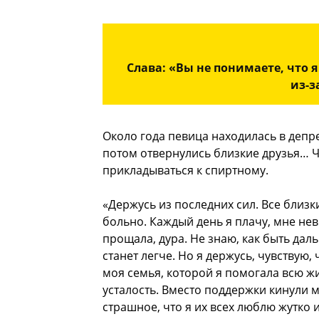
Слава: «Вы не понимаете, что я
из-з
Около года певица находилась в депр
потом отвернулись близкие друзья… 
прикладываться к спиртному.
«Держусь из последних сил. Все близ
больно. Каждый день я плачу, мне не
прощала, дура. Не знаю, как быть дал
станет легче. Но я держусь, чувствую,
моя семья, которой я помогала всю ж
усталость. Вместо поддержки кинули м
страшное, что я их всех люблю жутко