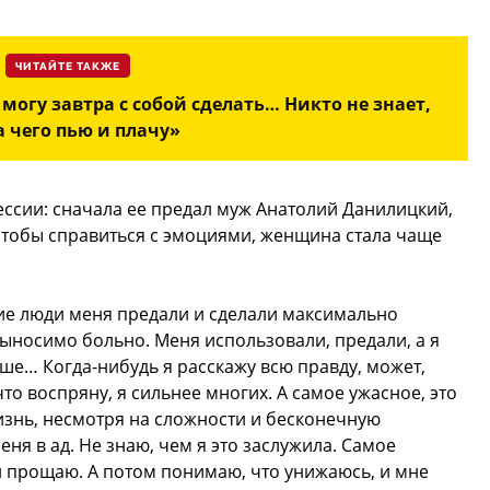
ЧИТАЙТЕ ТАКЖЕ
 могу завтра с собой сделать… Никто не знает,
а чего пью и плачу»
ессии: сначала ее предал муж Анатолий Данилицкий,
Чтобы справиться с эмоциями, женщина стала чаще
кие люди меня предали и сделали максимально
выносимо больно. Меня использовали, предали, а я
ьше… Когда-нибудь я расскажу всю правду, может,
 что воспряну, я сильнее многих. А самое ужасное, это
изнь, несмотря на сложности и бесконечную
еня в ад. Не знаю, чем я это заслужила. Самое
 и прощаю. А потом понимаю, что унижаюсь, и мне