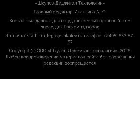
«Шкулёв Диджитал Технологии»
Главный редактор: Ананьина А. Ю.
Контактные данные для государственных органов (в том
числе, для Роскомнадзора):
Эл. почта: starhit.ru_legal@shkulev.ru телефон: +7(495) 633-57-
57
Copyright (с) ООО «Шкулёв Диджитал Технологии», 2026.
Любое воспроизведение материалов сайта без разрешения
редакции воспрещается.