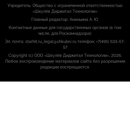
Учредитель: Общество с ограниченной ответственностью
«Шкулёв Диджитал Технологии»
Главный редактор: Ананьина А. Ю.
Контактные данные для государственных органов (в том
числе, для Роскомнадзора):
Эл. почта: starhit.ru_legal@shkulev.ru телефон: +7(495) 633-57-
57
Copyright (с) ООО «Шкулёв Диджитал Технологии», 2026.
Любое воспроизведение материалов сайта без разрешения
редакции воспрещается.