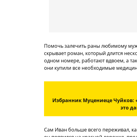
Помочь залечить раны любимому мужч
скрывает роман, который длится неско
одном номере, работают вдвоем, а та
они купили все необходимые медицинс
Избранник Муцениеце Чуйков: 
это д
Сам Иван больше всего переживал, как