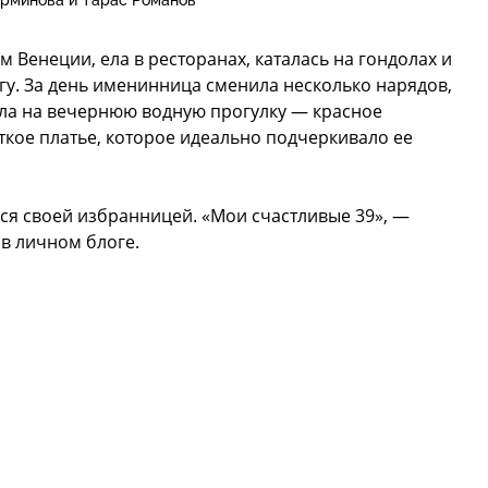
рминова и Тарас Романов
 Венеции, ела в ресторанах, каталась на гондолах и
угу. За день именинница сменила несколько нарядов,
ела на вечернюю водную прогулку — красное
кое платье, которое идеально подчеркивало ее
ся своей избранницей. «Мои счастливые 39», —
в личном блоге.