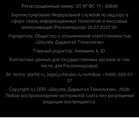
Регистрационный номер ЭЛ № ФС 77 - 83698
Зарегистрировано Федеральной службой по надзору в
сфере связи, информационных технологий и массовых,
коммуникаций (Роскомнадзор) 26.07.2022 18+
Учредитель: Общество с ограниченной ответственностью
«Шкулёв Диджитал Технологии»
Главный редактор: Ананьина А. Ю.
Контактные данные для государственных органов (в том
числе, для Роскомнадзора):
Эл. почта: starhit.ru_legal@shkulev.ru телефон: +7(495) 633-57-
57
Copyright (с) ООО «Шкулёв Диджитал Технологии», 2026.
Любое воспроизведение материалов сайта без разрешения
редакции воспрещается.