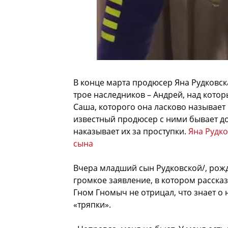
В конце марта продюсер Яна Рудковска
трое наследников – Андрей, над кото
Саша, которого она ласково называет
известный продюсер с ними бывает до
наказывает их за проступки.
Яна Рудко
сына
Вчера младший сын Рудковской/, рож
громкое заявление, в котором рассказ
Гном Гномыч не отрицал, что знает о
«тряпки».