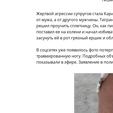
Тигра
Жертвой агрессии супругов стала Кари
от мужа, а от другого мужчины. Тигран
решил проучить сплетницу. Он, как пи
поставил ее на колени и начал избива
засунуть ей в рот грязный ершик и об
В соцсетях уже появилось фото потер
травмированную ногу. Подробных объ
показывали в эфире. Заявление в пол