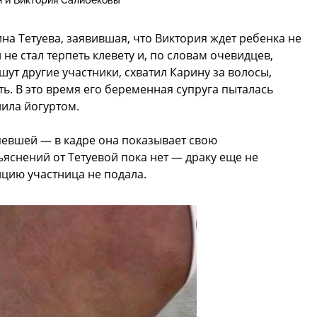
н и Виктория Салибековы
на Тетуева, заявившая, что Виктория ждет ребенка не
 не стал терпеть клевету и, по словам очевидцев,
шут другие участники, схватил Карину за волосы,
ть. В это время его беременная супруга пыталась
лила йогуртом.
певшей — в кадре она показывает свою
яснений от Тетуевой пока нет — драку еще не
ицию участница не подала.