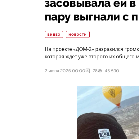
засовывала ей в
пару выгнали с 
ВИДЕО
НОВОСТИ
На проекте «ДОМ-2» разразился громк
которая ждет уже второго их общего м
2 июня 2026 00:00
78
45 590