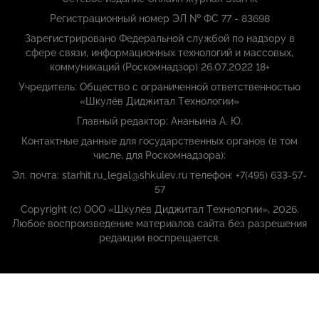
Регистрационный номер ЭЛ № ФС 77 - 83698
Зарегистрировано Федеральной службой по надзору в
сфере связи, информационных технологий и массовых,
коммуникаций (Роскомнадзор) 26.07.2022 18+
Учредитель: Общество с ограниченной ответственностью
«Шкулёв Диджитал Технологии»
Главный редактор: Ананьина А. Ю.
Контактные данные для государственных органов (в том
числе, для Роскомнадзора):
Эл. почта: starhit.ru_legal@shkulev.ru телефон: +7(495) 633-57-
57
Copyright (с) ООО «Шкулёв Диджитал Технологии», 2026.
Любое воспроизведение материалов сайта без разрешения
редакции воспрещается.