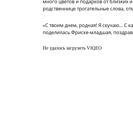
много цветов и подарков от близких 
родственнице трогательные слова, отм
«С твоим днем, родная! Я скучаю… С к
поделилась Фриске-младшая, поздрав
Не удалось загрузить VIQEO