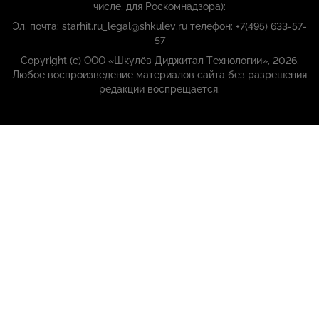
числе, для Роскомнадзора):
Эл. почта: starhit.ru_legal@shkulev.ru телефон: +7(495) 633-57-
57
Copyright (с) ООО «Шкулёв Диджитал Технологии», 2026.
Любое воспроизведение материалов сайта без разрешения
редакции воспрещается.