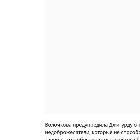
Волочкова предупредила Джигурду о т
недоброжелатели, которые не способс
заявила, что обеспечит оставшегося 