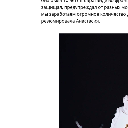
она была 10 лет? В Караганде во франц
защищал, предупреждал от разных мом
мы заработаем огромное количество д
резюмировала Анастасия.