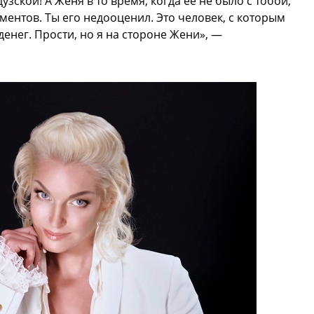
узской! А Женя в то время, когда ее не было с тобой,
ентов. Ты его недооценил. Это человек, с которым
енег. Прости, но я на стороне Жени», —