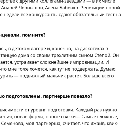
ерстве с другими коллегами-звездами — в их числе
 Андрей Чернышов, Алена Бабенко. Репетиции порой
ве недели все конкурсанты сдают обязательный тест на
нцевали, помните?
ь, в детском лагере и, конечно, на дискотеках в
 танцую дома со своим трехлетним сыном Степой. Он
игается, устраивает сложнейшие импровизации. И
 что мне тоже хочется, как тут не поддержать. Думаю,
икурить — подвижный мальчик растет. Больше всего
ошо подготовлены, партнерше повезло?
ависимости от уровня подготовки. Каждый раз нужно
ения, новая форма, новые связки.... Самые сложные,
 Семенова, моя партнерша, считает, что джайв, квик-