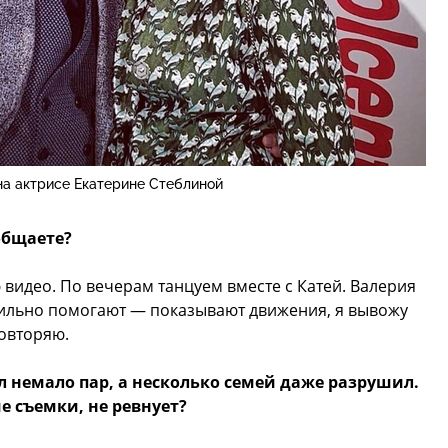
на актрисе Екатерине Стеблиной
общаете?
видео. По вечерам танцуем вместе с Катей. Валерия
ильно помогают — показывают движения, я вывожу
овторяю.
л немало пар, а несколько семей даже разрушил.
ие съемки, не ревнует?