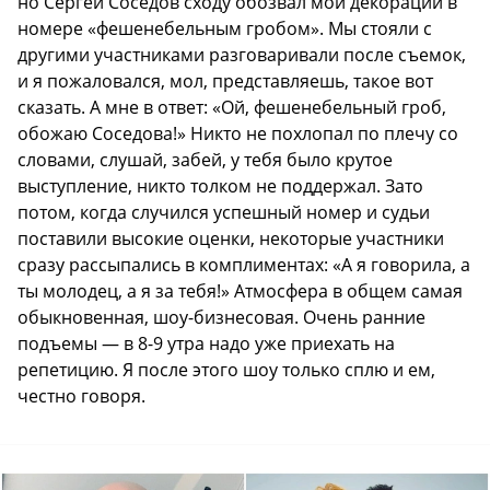
но Сергей Соседов сходу обозвал мои декорации в
номере «фешенебельным гробом». Мы стояли с
другими участниками разговаривали после съемок,
и я пожаловался, мол, представляешь, такое вот
сказать. А мне в ответ: «Ой, фешенебельный гроб,
обожаю Соседова!» Никто не похлопал по плечу со
словами, слушай, забей, у тебя было крутое
выступление, никто толком не поддержал. Зато
потом, когда случился успешный номер и судьи
поставили высокие оценки, некоторые участники
сразу рассыпались в комплиментах: «А я говорила, а
ты молодец, а я за тебя!» Атмосфера в общем самая
обыкновенная, шоу-бизнесовая. Очень ранние
подъемы — в 8-9 утра надо уже приехать на
репетицию. Я после этого шоу только сплю и ем,
честно говоря.