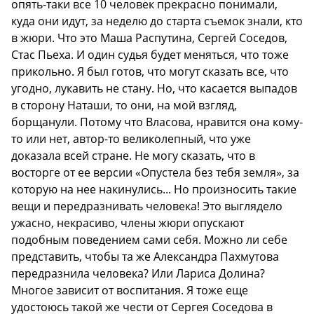
опять-таки все 10 человек прекрасно понимали,
куда они идут, за неделю до старта съемок знали, кто
в жюри. Что это Маша Распутина, Сергей Соседов,
Стас Пьеха. И один судья будет меняться, что тоже
прикольно. Я был готов, что могут сказать все, что
угодно, лукавить не стану. Но, что касается выпадов
в сторону Наташи, то они, на мой взгляд,
борщанули. Потому что Власова, нравится она кому-
то или нет, автор-то великолепный, что уже
доказала всей стране. Не могу сказать, что в
восторге от ее версии «Опустела без тебя земля», за
которую на нее накинулись... Но произносить такие
вещи и передразнивать человека! Это выглядело
ужасно, некрасиво, члены жюри опускают
подобным поведением сами себя. Можно ли себе
представить, чтобы та же Александра Пахмутова
передразнила человека? Или Лариса Долина?
Многое зависит от воспитания. Я тоже еще
удостоюсь такой же чести от Сергея Соседова в