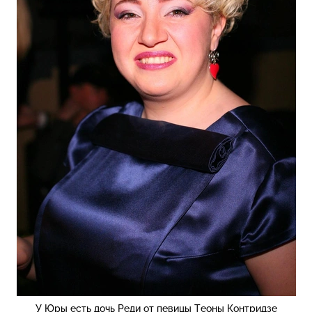
У Юры есть дочь Реди от певицы Теоны Контридзе