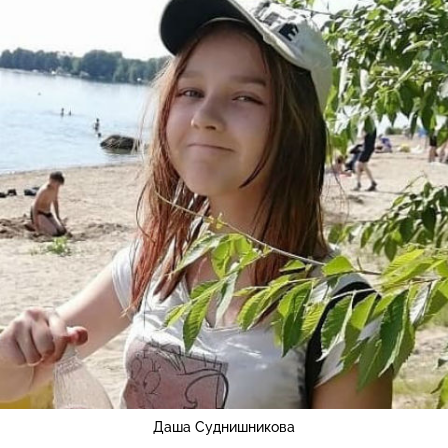
Даша Суднишникова