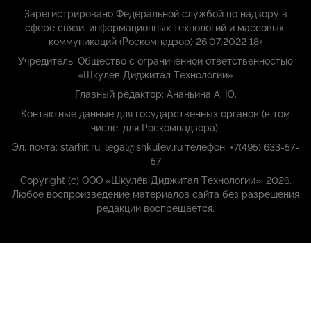
Зарегистрировано Федеральной службой по надзору в
сфере связи, информационных технологий и массовых,
коммуникаций (Роскомнадзор) 26.07.2022 18+
Учредитель: Общество с ограниченной ответственностью
«Шкулёв Диджитал Технологии»
Главный редактор: Ананьина А. Ю.
Контактные данные для государственных органов (в том
числе, для Роскомнадзора):
Эл. почта: starhit.ru_legal@shkulev.ru телефон: +7(495) 633-57-
57
Copyright (с) ООО «Шкулёв Диджитал Технологии», 2026.
Любое воспроизведение материалов сайта без разрешения
редакции воспрещается.