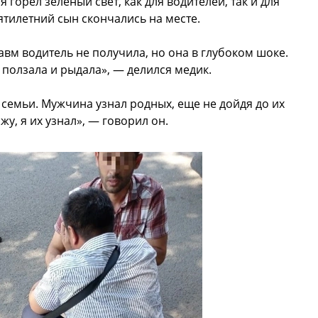
 горел зеленый свет, как для водителей, так и для
ятилетний сын скончались на месте.
авм водитель не получила, но она в глубоком шоке.
 ползала и рыдала», — делился медик.
 семьи. Мужчина узнал родных, еще не дойдя до их
жу, я их узнал», — говорил он.