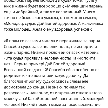
обошлось. Парень молодец и судья тоже. Пусть у
них в жизни будет все хорошо»; «Милейший парень,
еще и добрейший, а так же воспитанный. У него
точно не было злого умысла, он помогал семье»;
«Молодец, судья. Дай Бог ей здоровья. А мальчишка
тоже молодец. Желаю ему здоровья, успехов»;
«Я прям со слезами читала и переживала за парня.
Спасибо судье за ее человечность, не испортили
жизнь парню. Низкий поклон ей от всех матерей»;
«Эта судья проявила человечность! Таких почти
нет… Берите пример! Дай Бог ей здоровья!
Всевышний воздаст ей! Спасибо ей, а особенно ее
родителям, что воспитали такую девочку! Да
благословит Бог эту судью! Сквозь слезы еле
досмотрела до конца. Не знаю, почему так
разревелась, наверное, от искренних ответов этого
мальчугана! Какой хороший, воспитанный, молодой
человек! Низкий поклон маме за такое воспитание,