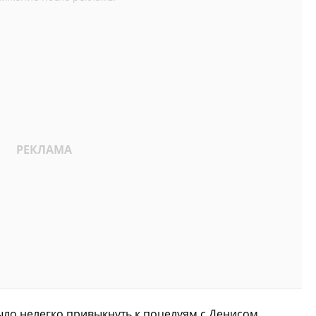
ыло нелегко привыкнуть к поцелуям с Денисом