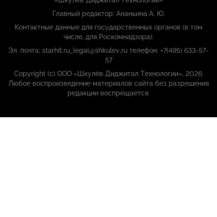
Главный редактор: Ананьина А. Ю.
Контактные данные для государственных органов (в том
числе, для Роскомнадзора):
Эл. почта: starhit.ru_legal@shkulev.ru телефон: +7(495) 633-57-
57
Copyright (с) ООО «Шкулёв Диджитал Технологии», 2026.
Любое воспроизведение материалов сайта без разрешения
редакции воспрещается.