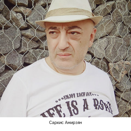
Саркис Амирзян