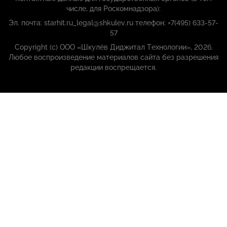
числе, для Роскомнадзора):
Эл. почта: starhit.ru_legal@shkulev.ru телефон: +7(495) 633-57-
57
Copyright (с) ООО «Шкулёв Диджитал Технологии», 2026.
Любое воспроизведение материалов сайта без разрешения
редакции воспрещается.