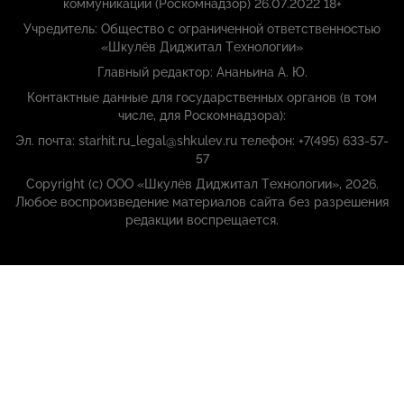
коммуникаций (Роскомнадзор) 26.07.2022 18+
Учредитель: Общество с ограниченной ответственностью
«Шкулёв Диджитал Технологии»
Главный редактор: Ананьина А. Ю.
Контактные данные для государственных органов (в том
числе, для Роскомнадзора):
Эл. почта: starhit.ru_legal@shkulev.ru телефон: +7(495) 633-57-
57
Copyright (с) ООО «Шкулёв Диджитал Технологии», 2026.
Любое воспроизведение материалов сайта без разрешения
редакции воспрещается.