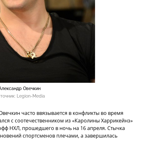
Александр Овечкин
точник:
Legion-Media
Овечкин часто ввязывается в конфликты во время
рался с соотечественником из «Каролины Харрикейнз»
офф НХЛ, прошедшего в ночь на 16 апреля. Стычка
лкновений спортсменов плечами, а завершилась