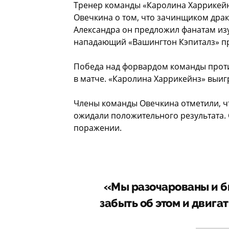
Тренер команды «Каролина Харрикейн
Овечкина о том, что зачинщиком драки
Александра он предложил фанатам изу
нападающий «Вашингтон Кэпиталз» пр
Победа над форвардом команды проти
в матче. «Каролина Харрикейнз» выигр
Члены команды Овечкина отметили, что
ожидали положительного результата. 
поражении.
«Мы разочарованы и б
забыть об этом и двига