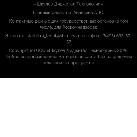
«Шкулёв Диджитал Технологии»
Главный редактор: Ананьина А. Ю.
Контактные данные для государственных органов (в том
числе, для Роскомнадзора):
Эл. почта: starhit.ru_legal@shkulev.ru телефон: +7(495) 633-57-
57
Copyright (с) ООО «Шкулёв Диджитал Технологии», 2026.
Любое воспроизведение материалов сайта без разрешения
редакции воспрещается.