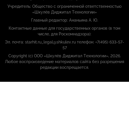
Учредитель: Общество с ограниченной ответственностью
«Шкулёв Диджитал Технологии»
Главный редактор: Ананьина А. Ю.
Контактные данные для государственных органов (в том
числе, для Роскомнадзора):
Эл. почта: starhit.ru_legal@shkulev.ru телефон: +7(495) 633-57-
57
Copyright (с) ООО «Шкулёв Диджитал Технологии», 2026.
Любое воспроизведение материалов сайта без разрешения
редакции воспрещается.