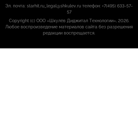
Эл. почта: starhit.ru_legal@shkulev.ru телефон: +7(495) 633-57-
57
Copyright (с) ООО «Шкулёв Диджитал Технологии», 2026.
Любое воспроизведение материалов сайта без разрешения
редакции воспрещается.