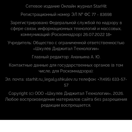
Сетевое издание Онлайн журнал StarHit
Регистрационный номер ЭЛ № ФС 77 - 83698
Зарегистрировано Федеральной службой по надзору в
сфере связи, информационных технологий и массовых,
коммуникаций (Роскомнадзор) 26.07.2022 18+
Учредитель: Общество с ограниченной ответственностью
«Шкулёв Диджитал Технологии»
Главный редактор: Ананьина А. Ю.
Контактные данные для государственных органов (в том
числе, для Роскомнадзора):
Эл. почта: starhit.ru_legal@shkulev.ru телефон: +7(495) 633-57-
57
Copyright (с) ООО «Шкулёв Диджитал Технологии», 2026.
Любое воспроизведение материалов сайта без разрешения
редакции воспрещается.