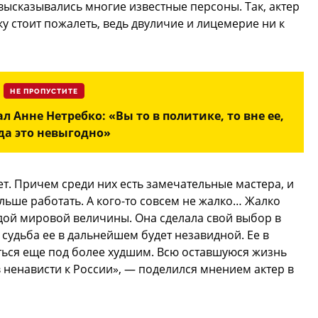
ысказывались многие известные персоны. Так, актер
у стоит пожалеть, ведь двуличие и лицемерие ни к
НЕ ПРОПУСТИТЕ
л Анне Нетребко: «Вы то в политике, то вне ее,
да это невыгодно»
ет. Причем среди них есть замечательные мастера, и
ольше работать. А кого-то совсем не жалко… Жалко
здой мировой величины. Она сделала свой выбор в
о судьба ее в дальнейшем будет незавидной. Ее в
аться еще под более худшим. Всю оставшуюся жизнь
в ненависти к России», — поделился мнением актер в