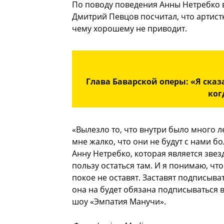
По поводу поведения Анны Нетребко в
Дмитрий Певцов посчитал, что артистк
чему хорошему не приводит.
Глава Баварской оперы: «Я сказа
ког
«Вылезло то, что внутри было много л
мне жалко, что они не будут с нами б
Анну Нетребко, которая является зве
пользу остаться там. И я понимаю, чт
покое не оставят. Заставят подписыв
она на будет обязана подписываться 
шоу «Эмпатия Манучи».