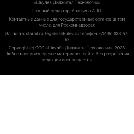
«Шкулёв Диджитал Технологии»
Главный редактор: Ананьина А. Ю.
Контактные данные для государственных органов (в том
числе, для Роскомнадзора):
Эл. почта: starhit.ru_legal@shkulev.ru телефон: +7(495) 633-57-
57
Copyright (с) ООО «Шкулёв Диджитал Технологии», 2026.
Любое воспроизведение материалов сайта без разрешения
редакции воспрещается.