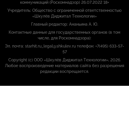
коммуникаций (Роскомнадзор) 26.07.2022 18+
Учредитель: Общество с ограниченной ответственностью
«Шкулёв Диджитал Технологии»
Главный редактор: Ананьина А. Ю.
Контактные данные для государственных органов (в том
числе, для Роскомнадзора):
Эл. почта: starhit.ru_legal@shkulev.ru телефон: +7(495) 633-57-
57
Copyright (с) ООО «Шкулёв Диджитал Технологии», 2026.
Любое воспроизведение материалов сайта без разрешения
редакции воспрещается.